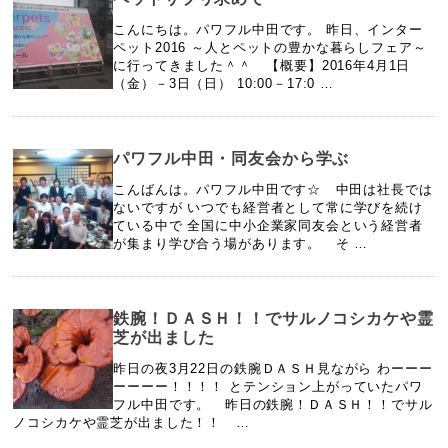
こんにちは。パワフル中田です。 昨日、インター
ペット2016 ～人とペットの豊かな暮らしフェア～
に行ってきました＾＾ 【概要】2016年4月1日
（金）－3日（日） 10:00－17:0 …
パワフル中田・同友会から学ぶ
こんばんは。パワフル中田です☆ 中田は社長では
ないですが いつでも経営者として常に学びを続け
ている中で 全国に中小企業家同友会という経営者
が集まり学び合う場があります。 そ …
鉄腕！ＤＡＳＨ！！でサルノコシカケや霊
芝が出ました
昨日の夜3月22日の鉄腕ＤＡＳＨ見ながら わーーー
ーーーー！！！！ とテンション上がっていたパワ
フル中田です。 昨日の鉄腕！ＤＡＳＨ！！でサル
ノコシカケや霊芝が出ました！！ …