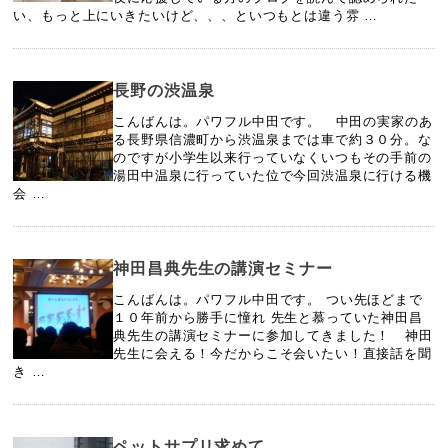
い、もっと上にいきたいけど、、、といつもとは違う雰 …
長野の渋温泉
こんばんは。パワフル中田です。 中田の実家のあ
る長野県信濃町から渋温泉までは車で約３０分。な
のですが小学生以来行っていなくいつもその手前の
湯田中温泉に行っていた位で今回渋温泉に行ける機
会 …
神田昌典先生の講演セミナー
こんばんは。パワフル中田です。 つい先ほどまで
１０年前から勝手に憧れ 先生と慕っていた神田昌
典先生の講演セミナーに参加してきました！ 神田
先生に会える！今だからこそ会いたい！直接話を聞
き …
ペットサプリ求めて