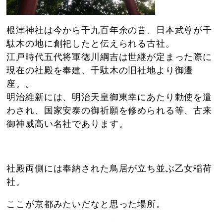
根津神社は今から千九百年余の昔、日本武尊が千
駄木の地に創祀したと伝えられる古社。
江戸時代五代将軍徳川綱吉は世継が定まった際に
現在の社殿を奉建、千駄木の旧社地より御遷
座。。
明治維新には、明治天皇御東幸にあたり勅使を遣
わされ、国家安泰の御祈願を修められる等、古来
御神威高い名社であります。
社殿両側には奉納された鳥居が立ち並ぶ乙女稲荷
社。
ここが京都みたいだなと思った場所。