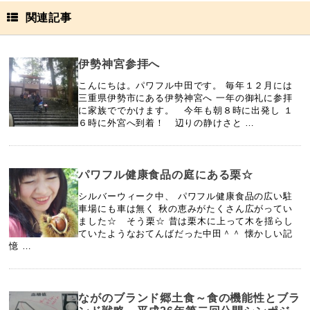
関連記事
伊勢神宮参拝へ
こんにちは。パワフル中田です。 毎年１２月には
三重県伊勢市にある伊勢神宮へ 一年の御礼に参拝
に家族ででかけます。 今年も朝８時に出発し １
６時に外宮へ到着！ 辺りの静けさと …
パワフル健康食品の庭にある栗☆
シルバーウィーク中、 パワフル健康食品の広い駐
車場にも車は無く 秋の恵みがたくさん広がってい
ました☆ そう栗☆ 昔は栗木に上って木を揺らし
ていたようなおてんばだった中田＾＾ 懐かしい記
憶 …
ながのブランド郷土食～食の機能性とブラ