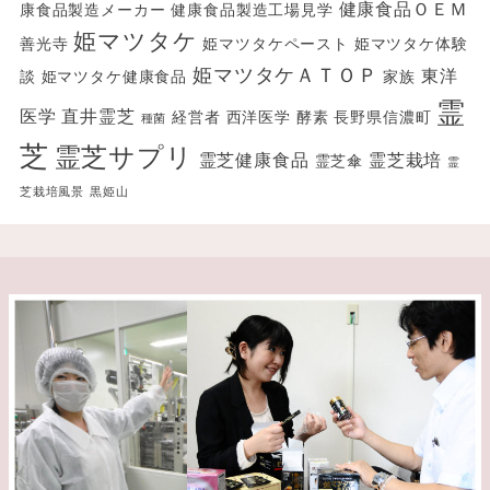
健康食品ＯＥＭ
康食品製造メーカー
健康食品製造工場見学
姫マツタケ
善光寺
姫マツタケペースト
姫マツタケ体験
姫マツタケＡＴＯＰ
東洋
談
姫マツタケ健康食品
家族
霊
医学
直井霊芝
経営者
西洋医学
酵素
長野県信濃町
種菌
芝
霊芝サプリ
霊芝健康食品
霊芝栽培
霊芝傘
霊
芝栽培風景
黒姫山