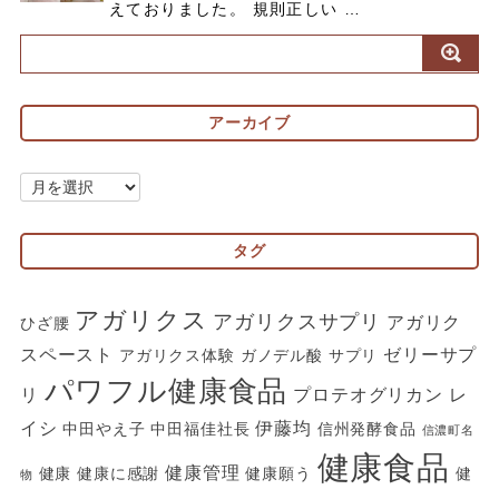
えておりました。 規則正しい …
アーカイブ
ア
ー
カ
タグ
イ
ブ
アガリクス
アガリクスサプリ
アガリク
ひざ腰
スペースト
ゼリーサプ
アガリクス体験
ガノデル酸
サプリ
パワフル健康食品
リ
プロテオグリカン
レ
イシ
伊藤均
中田やえ子
中田福佳社長
信州発酵食品
信濃町名
健康食品
健康管理
健康
健康に感謝
健康願う
健
物