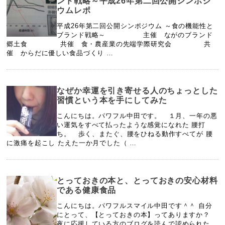
ンド戦略～平成26年第二回公開シンポジ
ウムレポ
平成26年第二回公開シンポジウム ～食の機能性と
ブランド戦略～ 主催 ながのブランド
郷土食 共催 食・農産業の先端学際研究会 共
催 からだに優しい食品づくり …
なぜか幸運を引き寄せる人のちょっとした
習慣という本を手にしてみた
こんにちは。パワフル中田です。 １月、一年の悪
い運気をすべて払ったような感覚になれた 腰打
ち。 歩く、またぐ、腰をひねる動作すべてが 腰
に激痛を起こし たえた一か月でした（ …
とっておきの本と、とっておきの安心材料
である健康食品
こんにちは。パワフルスマイル中田です＾＾ 自分
にとって、【とっておきの本】ってありますか？
夜に応援している方のブログを読んで認められた