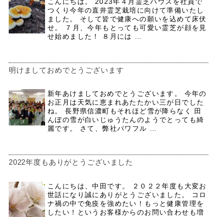
こんにちは。 2023年４月霊芝ハウスを社員で
つくり今年の直井霊芝栽培に向けて準備いたし
ました。 そして皆で健康への願いを込めて床伏
せ。 ７月、今年もとっても可愛い霊芝が顔を見
せ始めました！ ８月には …
明けましておめでとうございます
新年あけましておめでとうございます。 今年の
お正月は天気に恵まれあたたかい三が日でした
ね。 長野県信濃町もそれほど雪が降らなく 田
んぼの雪が白いじゅうたんのようでとっても綺
麗です。 さて、弊社パワフル …
2022年度もありがとうございました
こんにちは、中田です。 ２０２２年度も大変お
世話になり誠にありがとうございました。 コロ
ナ禍の中で免疫を強めたい！もっと健康管理を
したい！というお客様からのお問い合わせも増