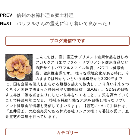
PREV
信州のお節料理＆郷土料理
NEXT
パワフルさんの霊芝に辿り着いて良かった！
ブログ発信中です
こんにちは。直井霊芝サプリメント健康食品をはじめ
アガリクス（姫マツタケ）サプリメント健康食品など
通販サイトパワフルスマイル運営、パワフル健康食
品、健康推進課です。 様々な環境変化がある時代、今
のままでは続かないという危機感から2030年まで
に、国も企業も個人もあらゆる垣根を越えて協力し、より良い未来をつ
くろうと国連で決まった持続可能な開発目標「SDGs」。 SDGsの目指
す世界は「誰も置き去りにしない世界をつくること。」質を高めていく
ことで持続可能になる。 弊社も持続可能な未来を目指し様々なサプリ
メント健康食品情報も発信してまいります。【霊芝について】弊社は、
「直井霊芝」の総発売元である株式会社リンクス様より委託を受け、直
井霊芝の栽培を行っています。
カテゴリー