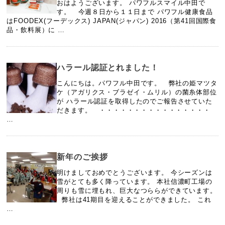
おはようございます。 パワフルスマイル中田で
す。 今週８日から１１日まで パワフル健康食品
はFOODEX(フーデックス) JAPAN(ジャパン) 2016（第41回国際食
品・飲料展）に …
ハラール認証とれました！
こんにちは。パワフル中田です。 弊社の姫マツタ
ケ（アガリクス・ブラゼイ・ムリル）の菌糸体部位
が ハラール認証を取得したのでご報告させていた
だきます。 ・・・・・・・・・・・・・・・・
…
新年のご挨拶
明けましておめでとうございます。 今シーズンは
雪がとても多く降っています。 本社信濃町工場の
周りも雪に埋もれ、巨大なつららができています。
弊社は41期目を迎えることができました。 これ
…