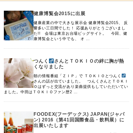
健康博覧会2015に出展
健康産業の中で大きな展示会 健康博覧会2015、 反
響多い三日間でした！ 応援ありがとうございまし
た!! 会場は東京お台場ビッグサイト。 今回、健
康博覧会という中でも、 オ …
つんく
さんとＴＯＫＩＯの絆に胸が熱
くなりました
朝の情報番組「ＺＩＰ」で ＴＯＫＩＯとつんく
さんの話が出ていました。 つんくさんとＴＯＫＩ
Ｏはずっと交流があり楽曲提供もしていただいてい
ました。中田はＴＯＫＩＯファン歴2 …
FOODEX(フーデックス) JAPAN(ジャパ
ン) 2016（第41回国際食品・飲料展）に
出展いたします