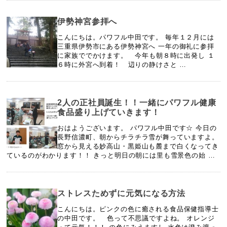
伊勢神宮参拝へ
こんにちは。パワフル中田です。 毎年１２月には
三重県伊勢市にある伊勢神宮へ 一年の御礼に参拝
に家族ででかけます。 今年も朝８時に出発し １
６時に外宮へ到着！ 辺りの静けさと …
2人の正社員誕生！！一緒にパワフル健康
食品盛り上げていきます！
おはようございます。 パワフル中田です☆ 今日の
長野信濃町、朝からチラチラ雪が舞っていますよ。
窓から見える妙高山・黒姫山も麓まで白くなってき
ているのがわかります！！ きっと明日の朝には里も雪景色の始 …
ストレスためずに元気になる方法
こんにちは。ピンクの色に癒される食品保健指導士
の中田です。 色って不思議ですよね。 オレンジ