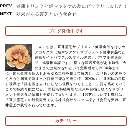
PREV
健康ドリンクと姫マツタケの差にビックリしました！
NEXT
効果がある霊芝という問合せ
ブログ発信中です
こんにちは。直井霊芝サプリメント健康食品をはじめ
アガリクス（姫マツタケ）サプリメント健康食品など
通販サイトパワフルスマイル運営、パワフル健康食
品、健康推進課です。 様々な環境変化がある時代、今
のままでは続かないという危機感から2030年まで
に、国も企業も個人もあらゆる垣根を越えて協力し、より良い未来をつ
くろうと国連で決まった持続可能な開発目標「SDGs」。 SDGsの目指
す世界は「誰も置き去りにしない世界をつくること。」質を高めていく
ことで持続可能になる。 弊社も持続可能な未来を目指し様々なサプリ
メント健康食品情報も発信してまいります。【霊芝について】弊社は、
「直井霊芝」の総発売元である株式会社リンクス様より委託を受け、直
井霊芝の栽培を行っています。
カテゴリー