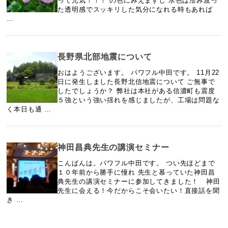
って元気！！！ の色にみえますし 水色は澄み渡っ
た透明感でスッキリした気分になれる時もあれば
…
長野県北部地震について
おはようございます。 パワフル中田です。 11月22
日に発生しました長野北信地震について ご無事で
したでしょうか？ 弊社は本社がある信濃町も震度
５強という強い揺れを感じましたが、工場は問題な
く本日も通 …
神田昌典先生の講演セミナー
こんばんは。パワフル中田です。 つい先ほどまで
１０年前から勝手に憧れ 先生と慕っていた神田昌
典先生の講演セミナーに参加してきました！ 神田
先生に会える！今だからこそ会いたい！直接話を聞
き …