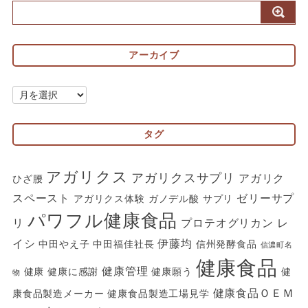
アーカイブ
ア
ー
カ
タグ
イ
ブ
アガリクス
アガリクスサプリ
アガリク
ひざ腰
スペースト
ゼリーサプ
アガリクス体験
ガノデル酸
サプリ
パワフル健康食品
リ
プロテオグリカン
レ
イシ
伊藤均
中田やえ子
中田福佳社長
信州発酵食品
信濃町名
健康食品
健康管理
健康
健康に感謝
健康願う
健
物
健康食品ＯＥＭ
康食品製造メーカー
健康食品製造工場見学