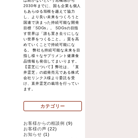
は続かないという危機感から
2030年までに、国も企業も個人
もあらゆる垣根を越えて協力
し、より良い未来をつくろうと
国連で決まった持続可能な開発
目標「SDGs」。 SDGsの目指
す世界は「誰も置き去りにしな
い世界をつくること。」質を高
めていくことで持続可能にな
る。 弊社も持続可能な未来を目
指し様々なサプリメント健康食
品情報も発信してまいります。
【霊芝について】弊社は、「直
井霊芝」の総発売元である株式
会社リンクス様より委託を受
け、直井霊芝の栽培を行ってい
ます。
カテゴリー
お客様からの相談例
(9)
お客様の声
(22)
お知らせ
(1)