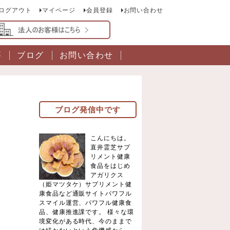
ログアウト
マイページ
会員登録
お問い合わせ
要
ブログ
お問い合わせ
ブログ発信中です
こんにちは。
直井霊芝サプ
リメント健康
食品をはじめ
アガリクス
（姫マツタケ）サプリメント健
康食品など通販サイトパワフル
スマイル運営、パワフル健康食
品、健康推進課です。 様々な環
境変化がある時代、今のままで