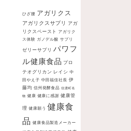
ブ
アガリクス
ひざ腰
アガリクスサプリ
アガ
リクスペースト
アガリク
ス体験
ガノデル酸
サプリ
パワフ
ゼリーサプリ
ル健康食品
プロ
テオグリカン
レイシ
中
伊
田やえ子
中田福佳社長
藤均
信州発酵食品
信濃町名
健康管
健康
健康に感謝
物
健康食
理
健康願う
品
健康食品製造メーカー