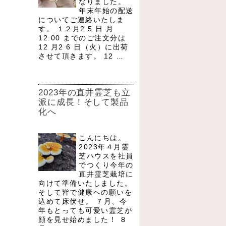
なりました。
年末年始の配送
についてご連絡いたしま
す。 １２月2 5 日 月
12:00 までのご注文分は
12 月2 6 日（火）に出荷
させて頂きます。 12 …
2023年の直井霊芝も立
派に成長！そして製品
化へ
こんにちは。
2023年４月霊
芝ハウスを社員
でつくり今年の
直井霊芝栽培に
向けて準備いたしました。
そして皆で健康への願いを
込めて床伏せ。 ７月、今
年もとっても可愛い霊芝が
顔を見せ始めました！ ８