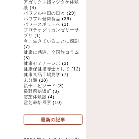
アガリクス姫マツタケ体験
談
(4)
パワフル中田の日々
(29)
パワフル健康食品
(39)
パワースポットへ
(1)
プロテオグリカンゼリーサ
プリ
(1)
今、生きていることに感謝
(7)
健康に感謝。全国旅コラム
(5)
健康セミナーレポ
(3)
健康保健指導士として
(12)
健康食品工場見学
(7)
未分類
(18)
親子エピソード
(3)
長野県信濃町
(3)
霊芝体験談
(4)
霊芝栽培風景
(10)
最新の記事