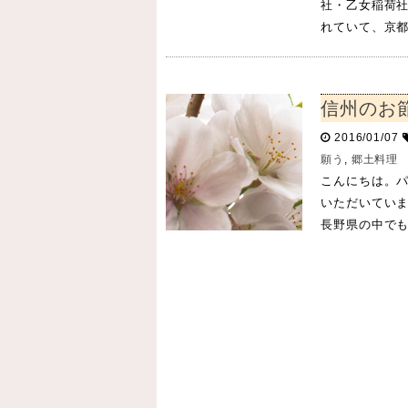
社・乙女稲荷社
れていて、京都
信州のお
2016/01/07
願う
,
郷土料理
こんにちは。パ
いただいてい
長野県の中でも