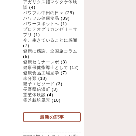
アガリクス姫マツタケ体験
談
(4)
パワフル中田の日々
(29)
パワフル健康食品
(39)
パワースポットへ
(1)
プロテオグリカンゼリーサ
プリ
(1)
今、生きていることに感謝
(7)
健康に感謝。全国旅コラム
(5)
健康セミナーレポ
(3)
健康保健指導士として
(12)
健康食品工場見学
(7)
未分類
(18)
親子エピソード
(3)
長野県信濃町
(3)
霊芝体験談
(4)
霊芝栽培風景
(10)
最新の記事