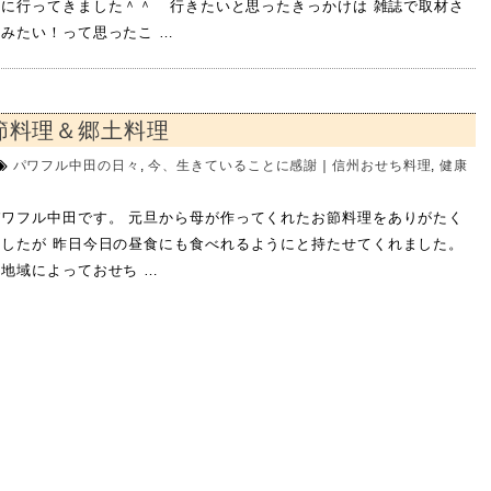
に行ってきました＾＾ 行きたいと思ったきっかけは 雑誌で取材さ
みたい！って思ったこ …
節料理＆郷土料理
パワフル中田の日々
,
今、生きていることに感謝
｜
信州おせち料理
,
健康
ワフル中田です。 元旦から母が作ってくれたお節料理をありがたく
ましたが 昨日今日の昼食にも食べれるようにと持たせてくれました。
地域によっておせち …