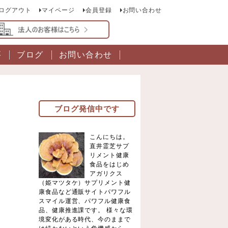
ログアウト
マイページ
会員登録
お問い合わせ
要
ブログ
お問い合わせ
ブログ発信中です
こんにちは。
直井霊芝サプ
リメント健康
食品をはじめ
アガリクス
（姫マツタケ）サプリメント健
康食品など通販サイトパワフル
スマイル運営、パワフル健康食
品、健康推進課です。 様々な環
境変化がある時代、今のままで