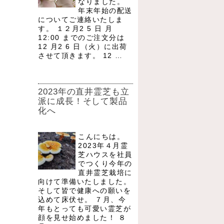
なりました。
年末年始の配送
についてご連絡いたしま
す。 １２月2 5 日 月
12:00 までのご注文分は
12 月2 6 日（火）に出荷
させて頂きます。 12 …
2023年の直井霊芝も立
派に成長！そして製品
化へ
こんにちは。
2023年４月霊
芝ハウスを社員
でつくり今年の
直井霊芝栽培に
向けて準備いたしました。
そして皆で健康への願いを
込めて床伏せ。 ７月、今
年もとっても可愛い霊芝が
顔を見せ始めました！ ８