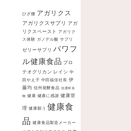
ブ
アガリクス
ひざ腰
アガリクスサプリ
アガ
リクスペースト
アガリク
ス体験
ガノデル酸
サプリ
パワフ
ゼリーサプリ
ル健康食品
プロ
テオグリカン
レイシ
中
伊
田やえ子
中田福佳社長
藤均
信州発酵食品
信濃町名
健康管
健康
健康に感謝
物
健康食
理
健康願う
品
健康食品製造メーカー