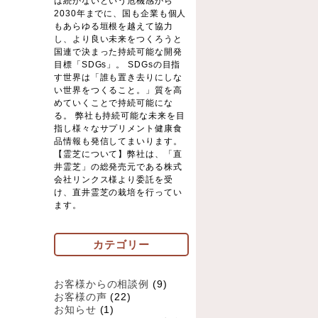
は続かないという危機感から
2030年までに、国も企業も個人
もあらゆる垣根を越えて協力
し、より良い未来をつくろうと
国連で決まった持続可能な開発
目標「SDGs」。 SDGsの目指
す世界は「誰も置き去りにしな
い世界をつくること。」質を高
めていくことで持続可能にな
る。 弊社も持続可能な未来を目
指し様々なサプリメント健康食
品情報も発信してまいります。
【霊芝について】弊社は、「直
井霊芝」の総発売元である株式
会社リンクス様より委託を受
け、直井霊芝の栽培を行ってい
ます。
カテゴリー
お客様からの相談例
(9)
お客様の声
(22)
お知らせ
(1)