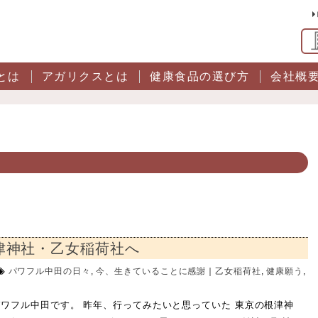
とは
アガリクスとは
健康食品の選び方
会社概
津神社・乙女稲荷社へ
パワフル中田の日々
,
今、生きていることに感謝
｜
乙女稲荷社
,
健康願う
,
ワフル中田です。 昨年、行ってみたいと思っていた 東京の根津神