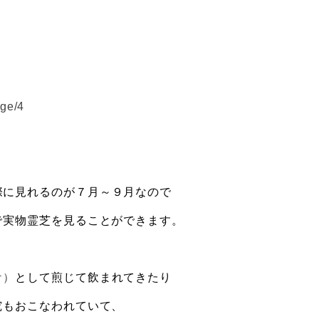
age/4
際に見れるのが７月～９月なので
で実物霊芝を見ることができます。
ケ）
として煎じて飲まれてきたり
究もおこなわれていて、