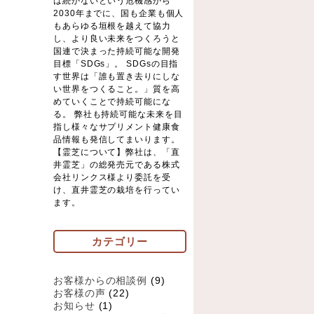
は続かないという危機感から
2030年までに、国も企業も個人
もあらゆる垣根を越えて協力
し、より良い未来をつくろうと
国連で決まった持続可能な開発
目標「SDGs」。 SDGsの目指
す世界は「誰も置き去りにしな
い世界をつくること。」質を高
めていくことで持続可能にな
る。 弊社も持続可能な未来を目
指し様々なサプリメント健康食
品情報も発信してまいります。
【霊芝について】弊社は、「直
井霊芝」の総発売元である株式
会社リンクス様より委託を受
け、直井霊芝の栽培を行ってい
ます。
カテゴリー
お客様からの相談例
(9)
お客様の声
(22)
お知らせ
(1)