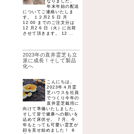
なりました。
年末年始の配送
についてご連絡いたしま
す。 １２月2 5 日 月
12:00 までのご注文分は
12 月2 6 日（火）に出荷
させて頂きます。 12 …
2023年の直井霊芝も立
派に成長！そして製品
化へ
こんにちは。
2023年４月霊
芝ハウスを社員
でつくり今年の
直井霊芝栽培に
向けて準備いたしました。
そして皆で健康への願いを
込めて床伏せ。 ７月、今
年もとっても可愛い霊芝が
顔を見せ始めました！ ８