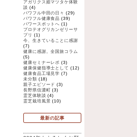
アガリクス姫マツタケ体験
談
(4)
パワフル中田の日々
(29)
パワフル健康食品
(39)
パワースポットへ
(1)
プロテオグリカンゼリーサ
プリ
(1)
今、生きていることに感謝
(7)
健康に感謝。全国旅コラム
(5)
健康セミナーレポ
(3)
健康保健指導士として
(12)
健康食品工場見学
(7)
未分類
(18)
親子エピソード
(3)
長野県信濃町
(3)
霊芝体験談
(4)
霊芝栽培風景
(10)
最新の記事