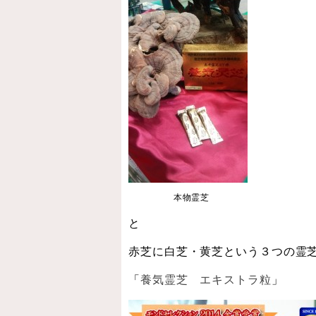
本物霊芝
と
赤芝に白芝・黄芝という３つの霊
「
養気霊芝 エキストラ粒
」