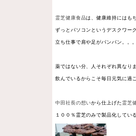
霊芝健康食品
は、健康維持にはも
ずっとパソコンというデスクワー
立ち仕事で肩や足がパンパン。。
薬ではない分、人それぞれ異なり
飲んでいるからこそ毎日元気に過
中田社長の想い
から仕上げた
霊芝
１００％霊芝のみで製品化してい