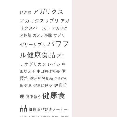
ブ
アガリクス
ひざ腰
アガリクスサプリ
アガ
リクスペースト
アガリク
ス体験
ガノデル酸
サプリ
パワフ
ゼリーサプリ
ル健康食品
プロ
テオグリカン
レイシ
中
伊
田やえ子
中田福佳社長
藤均
信州発酵食品
信濃町名
健康管
健康
健康に感謝
物
健康食
理
健康願う
品
健康食品製造メーカー