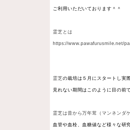
ご利用いただいております＾＾
霊芝とは
https://www.pawafurusmile.net/p
霊芝
の栽培は５月にスタートし実
見れない期間はこのように目の前
霊芝は昔から万年茸（マンネンダ
血管や血栓、血糖値など様々な研