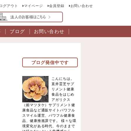
ログアウト
マイページ
会員登録
お問い合わせ
要
ブログ
お問い合わせ
ブログ発信中です
こんにちは。
直井霊芝サプ
リメント健康
食品をはじめ
アガリクス
（姫マツタケ）サプリメント健
康食品など通販サイトパワフル
スマイル運営、パワフル健康食
品、健康推進課です。 様々な環
境変化がある時代、今のままで