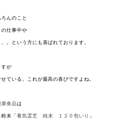
ちろんのこと
クの仕事中や
。。。という方にも喜ばれております。
ますが
ごせている。これが最高の喜びですよね。
健康食品
は
る粉末「
養気霊芝 純末 １２０包いり
」