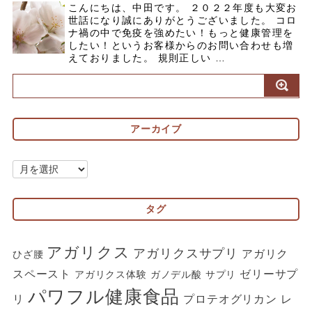
こんにちは、中田です。 ２０２２年度も大変お
世話になり誠にありがとうございました。 コロ
ナ禍の中で免疫を強めたい！もっと健康管理を
したい！というお客様からのお問い合わせも増
えておりました。 規則正しい …
アーカイブ
ア
ー
カ
タグ
イ
ブ
アガリクス
アガリクスサプリ
アガリク
ひざ腰
スペースト
ゼリーサプ
アガリクス体験
ガノデル酸
サプリ
パワフル健康食品
リ
プロテオグリカン
レ