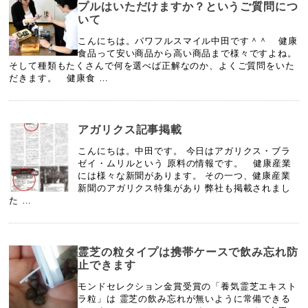
プルはいただけますか？というご質問につ
いて
こんにちは。パワフルスマイル中田です＾＾ 健康
食品って安い商品から高い商品まで様々ですよね。
そして種類もたくさんで何を選べば正解なのか、よくご質問をいた
だきます。 健康食 …
アガリクス記事掲載
こんにちは。中田です。 今日はアガリクス・ブラ
ゼイ・ムリルという 原料の情報です。 健康産業
には様々な新聞があります。 その一つ、健康産業
新聞のアガリクス特集があり 弊社も掲載されまし
た …
霊芝の粒タイプは携帯ケースで飲み忘れ防
止できます
モンドセレクション金賞受賞の「養気霊芝エキスト
ラ粒」は 霊芝の飲み忘れが無いように常備できる