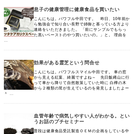
息子の健康管理に健康食品を買いたい
こんにちは。パワフル中田です。 昨日、10年前か
ら勉強会で知り合い長野で姉御と慕っている方より
連絡をいただきました。 「前にサンプルでもらっ
た黒いペーストのやつ買いたいの。」と。 理由を
…
効果がある霊芝という問合せ
こんにちは。パワフルスマイル中田です。 車の窓
から見える紅葉、綺麗ですよね～ 先日飯縄山に行
って車から降りて自然散策していた時に 白樺の木
から２種類の茸が生えているのを発見しましたよー
＾ …
血管年齢で病気しやすい人がわかる。とい
うお話のプチセミナー
普段は健康食品受託製造ＯＥＭの企画をしている中