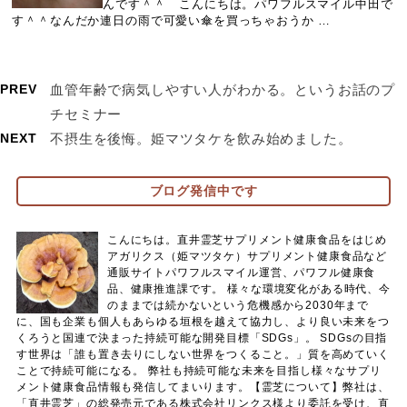
んです＾＾ こんにちは。パワフルスマイル中田で
す＾＾なんだか連日の雨で可愛い傘を買っちゃおうか …
PREV
血管年齢で病気しやすい人がわかる。というお話のプ
チセミナー
NEXT
不摂生を後悔。姫マツタケを飲み始めました。
ブログ発信中です
こんにちは。直井霊芝サプリメント健康食品をはじめ
アガリクス（姫マツタケ）サプリメント健康食品など
通販サイトパワフルスマイル運営、パワフル健康食
品、健康推進課です。 様々な環境変化がある時代、今
のままでは続かないという危機感から2030年まで
に、国も企業も個人もあらゆる垣根を越えて協力し、より良い未来をつ
くろうと国連で決まった持続可能な開発目標「SDGs」。 SDGsの目指
す世界は「誰も置き去りにしない世界をつくること。」質を高めていく
ことで持続可能になる。 弊社も持続可能な未来を目指し様々なサプリ
メント健康食品情報も発信してまいります。【霊芝について】弊社は、
「直井霊芝」の総発売元である株式会社リンクス様より委託を受け、直