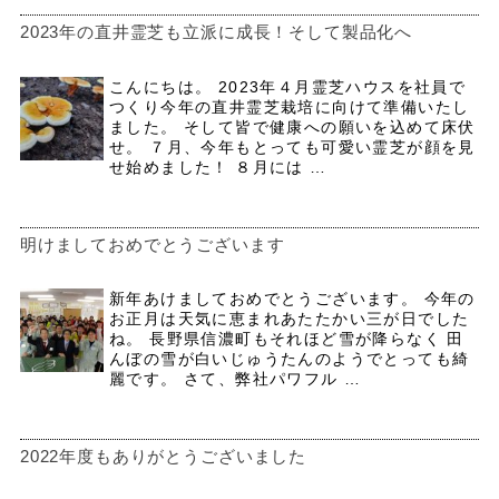
2023年の直井霊芝も立派に成長！そして製品化へ
こんにちは。 2023年４月霊芝ハウスを社員で
つくり今年の直井霊芝栽培に向けて準備いたし
ました。 そして皆で健康への願いを込めて床伏
せ。 ７月、今年もとっても可愛い霊芝が顔を見
せ始めました！ ８月には …
明けましておめでとうございます
新年あけましておめでとうございます。 今年の
お正月は天気に恵まれあたたかい三が日でした
ね。 長野県信濃町もそれほど雪が降らなく 田
んぼの雪が白いじゅうたんのようでとっても綺
麗です。 さて、弊社パワフル …
2022年度もありがとうございました