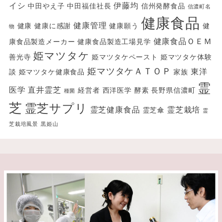
イシ
伊藤均
中田やえ子
中田福佳社長
信州発酵食品
信濃町名
健康食品
健康管理
健康
健康に感謝
健康願う
健
物
健康食品ＯＥＭ
康食品製造メーカー
健康食品製造工場見学
姫マツタケ
善光寺
姫マツタケペースト
姫マツタケ体験
姫マツタケＡＴＯＰ
東洋
談
姫マツタケ健康食品
家族
霊
医学
直井霊芝
経営者
西洋医学
酵素
長野県信濃町
種菌
芝
霊芝サプリ
霊芝健康食品
霊芝栽培
霊芝傘
霊
芝栽培風景
黒姫山