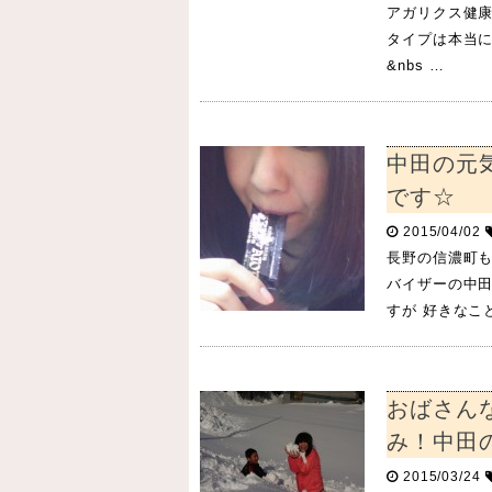
アガリクス健康
タイプは本当にすごす
&nbs …
中田の元
です☆
2015/04/02
長野の信濃町も
バイザーの中
すが 好きなこ
おばさん
み！中田
2015/03/24