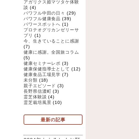
アガリクス姫マツタケ体験
談
(4)
パワフル中田の日々
(29)
パワフル健康食品
(39)
パワースポットへ
(1)
プロテオグリカンゼリーサ
プリ
(1)
今、生きていることに感謝
(7)
健康に感謝。全国旅コラム
(5)
健康セミナーレポ
(3)
健康保健指導士として
(12)
健康食品工場見学
(7)
未分類
(18)
親子エピソード
(3)
長野県信濃町
(3)
霊芝体験談
(4)
霊芝栽培風景
(10)
最新の記事