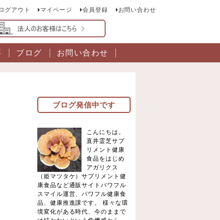
ログアウト
マイページ
会員登録
お問い合わせ
要
ブログ
お問い合わせ
ブログ発信中です
こんにちは。
直井霊芝サプ
リメント健康
食品をはじめ
アガリクス
（姫マツタケ）サプリメント健
康食品など通販サイトパワフル
スマイル運営、パワフル健康食
品、健康推進課です。 様々な環
境変化がある時代、今のままで