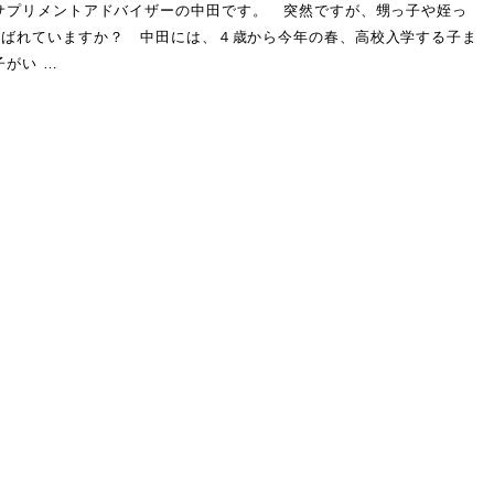
サプリメントアドバイザーの中田です。 突然ですが、甥っ子や姪っ
呼ばれていますか？ 中田には、４歳から今年の春、高校入学する子ま
子がい …