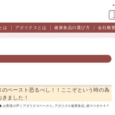
とは
アガリクスとは
健康食品の選び方
会社概
スのペースト恐るべし！！ここぞという時の為
おきました！
お客様の声
｜
アガリクスペースト
,
アガリクス健康食品
,
姫マツタケＡＴ