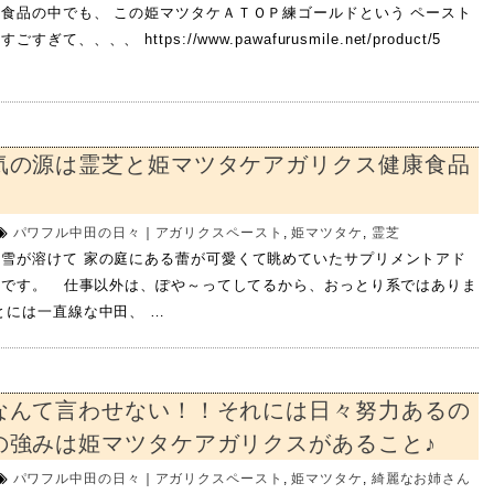
食品の中でも、 この姫マツタケＡＴＯＰ練ゴールドという ペースト
ぎて、、、、 https://www.pawafurusmile.net/product/5
気の源は霊芝と姫マツタケアガリクス健康食品
パワフル中田の日々
｜
アガリクスペースト
,
姫マツタケ
,
霊芝
雪が溶けて 家の庭にある蕾が可愛くて眺めていたサプリメントアド
田です。 仕事以外は、ぽや～ってしてるから、おっとり系ではありま
とには一直線な中田、 …
なんて言わせない！！それには日々努力あるの
の強みは姫マツタケアガリクスがあること♪
パワフル中田の日々
｜
アガリクスペースト
,
姫マツタケ
,
綺麗なお姉さん