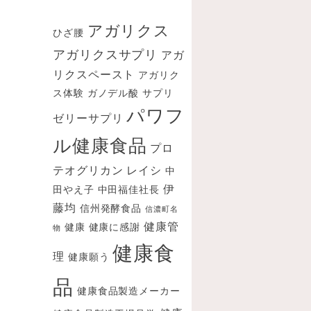
ブ
アガリクス
ひざ腰
アガリクスサプリ
アガ
リクスペースト
アガリク
ス体験
ガノデル酸
サプリ
パワフ
ゼリーサプリ
ル健康食品
プロ
テオグリカン
レイシ
中
伊
田やえ子
中田福佳社長
藤均
信州発酵食品
信濃町名
健康管
健康
健康に感謝
物
健康食
理
健康願う
品
健康食品製造メーカー