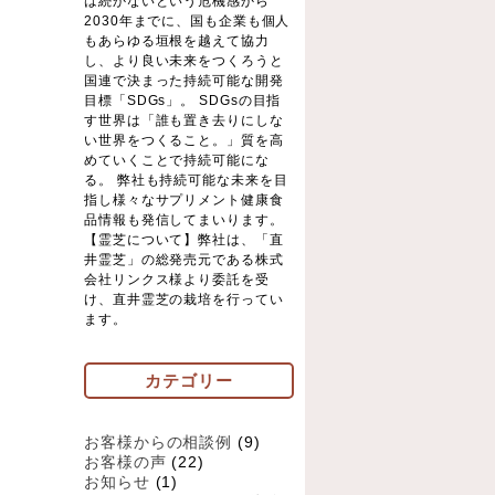
は続かないという危機感から
2030年までに、国も企業も個人
もあらゆる垣根を越えて協力
し、より良い未来をつくろうと
国連で決まった持続可能な開発
目標「SDGs」。 SDGsの目指
す世界は「誰も置き去りにしな
い世界をつくること。」質を高
めていくことで持続可能にな
る。 弊社も持続可能な未来を目
指し様々なサプリメント健康食
品情報も発信してまいります。
【霊芝について】弊社は、「直
井霊芝」の総発売元である株式
会社リンクス様より委託を受
け、直井霊芝の栽培を行ってい
ます。
カテゴリー
お客様からの相談例
(9)
お客様の声
(22)
お知らせ
(1)