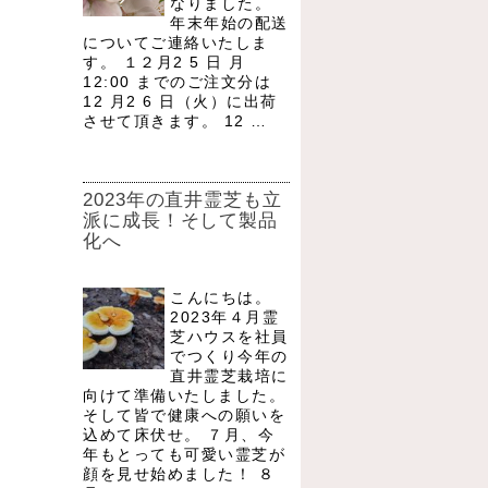
なりました。
年末年始の配送
についてご連絡いたしま
す。 １２月2 5 日 月
12:00 までのご注文分は
12 月2 6 日（火）に出荷
させて頂きます。 12 …
2023年の直井霊芝も立
派に成長！そして製品
化へ
こんにちは。
2023年４月霊
芝ハウスを社員
でつくり今年の
直井霊芝栽培に
向けて準備いたしました。
そして皆で健康への願いを
込めて床伏せ。 ７月、今
年もとっても可愛い霊芝が
顔を見せ始めました！ ８