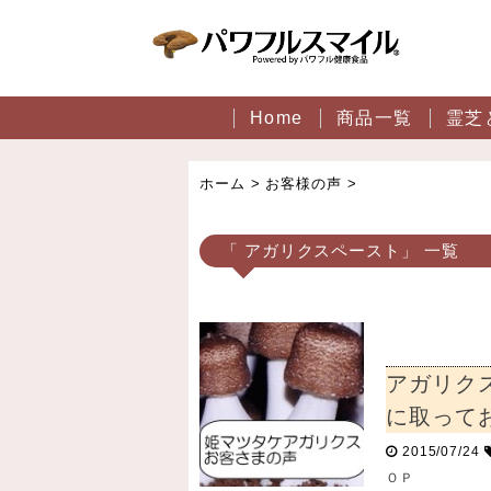
Home
商品一覧
霊芝
ホーム
>
お客様の声
>
「 アガリクスペースト」 一覧
アガリク
に取って
2015/07/24
ＯＰ