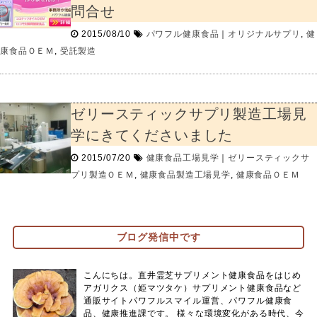
問合せ
2015/08/10
パワフル健康食品
｜
オリジナルサプリ
,
健
康食品ＯＥＭ
,
受託製造
ゼリースティックサプリ製造工場見
学にきてくださいました
2015/07/20
健康食品工場見学
｜
ゼリースティックサ
プリ製造ＯＥＭ
,
健康食品製造工場見学
,
健康食品ＯＥＭ
ブログ発信中です
こんにちは。直井霊芝サプリメント健康食品をはじめ
アガリクス（姫マツタケ）サプリメント健康食品など
通販サイトパワフルスマイル運営、パワフル健康食
品、健康推進課です。 様々な環境変化がある時代、今