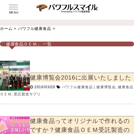
MENU
ホーム
>
パワフル健康食品
>
「 健康食品ＯＥＭ」 一覧
健康博覧会2016に出展いたしました
2016/03/20
パワフル健康食品
｜
健康博覧会
,
健康食品
ＯＥＭ
,
受託製造サプリ
健康食品ってオリジナルで作れるの
ですか？健康食品ＯＥＭ受託製造の