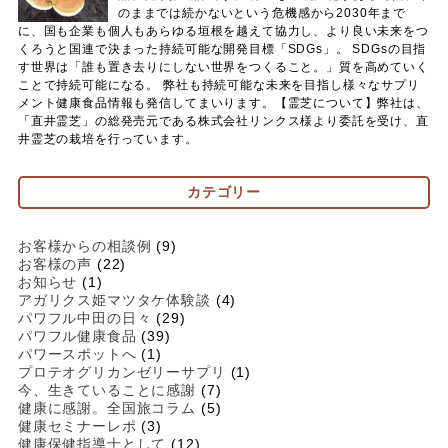
のままでは続かないという危機感から2030年まで
に、国も企業も個人もあらゆる垣根を越えて協力し、より良い未来をつ
くろうと国連で決まった持続可能な開発目標「SDGs」。 SDGsの目指
す世界は「誰も置き去りにしない世界をつくること。」質を高めていく
ことで持続可能になる。 弊社も持続可能な未来を目指し様々なサプリ
メント健康食品情報も発信してまいります。【霊芝について】弊社は、
「直井霊芝」の総発売元である株式会社リンクス様より委託を受け、直
井霊芝の栽培を行っています。
カテゴリー
お客様からの相談例
(9)
お客様の声
(22)
お知らせ
(1)
アガリクス姫マツタケ体験談
(4)
パワフル中田の日々
(29)
パワフル健康食品
(39)
パワースポットへ
(1)
プロテオグリカンゼリーサプリ
(1)
今、生きていることに感謝
(7)
健康に感謝。全国旅コラム
(5)
健康セミナーレポ
(3)
健康保健指導士として
(12)