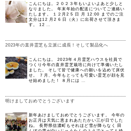
こんにちは。２０２３年もいよいよあと少しと
なりました。 年末年始の配送についてご連絡い
たします。 １２月2 5 日 月 12:00 までのご注
文分は12 月2 6 日（火）に出荷させて頂きま
す。 12 …
2023年の直井霊芝も立派に成長！そして製品化へ
こんにちは。 2023年４月霊芝ハウスを社員で
つくり今年の直井霊芝栽培に向けて準備いたし
ました。 そして皆で健康への願いを込めて床伏
せ。 ７月、今年もとっても可愛い霊芝が顔を見
せ始めました！ ８月には …
明けましておめでとうございます
新年あけましておめでとうございます。 今年の
お正月は天気に恵まれあたたかい三が日でした
ね。 長野県信濃町もそれほど雪が降らなく 田
んぼの雪が白いじゅうたんのようでとっても綺