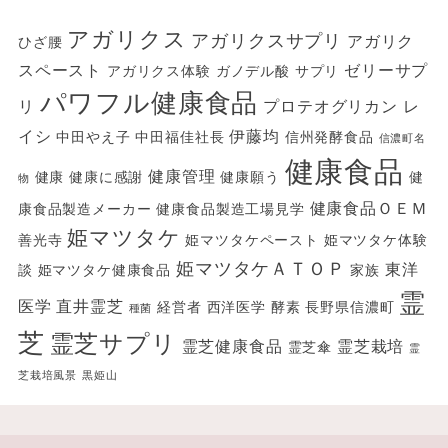
ブ
アガリクス
アガリクスサプリ
アガリク
ひざ腰
スペースト
ゼリーサプ
アガリクス体験
ガノデル酸
サプリ
パワフル健康食品
リ
プロテオグリカン
レ
イシ
伊藤均
中田やえ子
中田福佳社長
信州発酵食品
信濃町名
健康食品
健康管理
健康
健康に感謝
健康願う
健
物
健康食品ＯＥＭ
康食品製造メーカー
健康食品製造工場見学
姫マツタケ
善光寺
姫マツタケペースト
姫マツタケ体験
姫マツタケＡＴＯＰ
東洋
談
姫マツタケ健康食品
家族
霊
医学
直井霊芝
経営者
西洋医学
酵素
長野県信濃町
種菌
芝
霊芝サプリ
霊芝健康食品
霊芝栽培
霊芝傘
霊
芝栽培風景
黒姫山