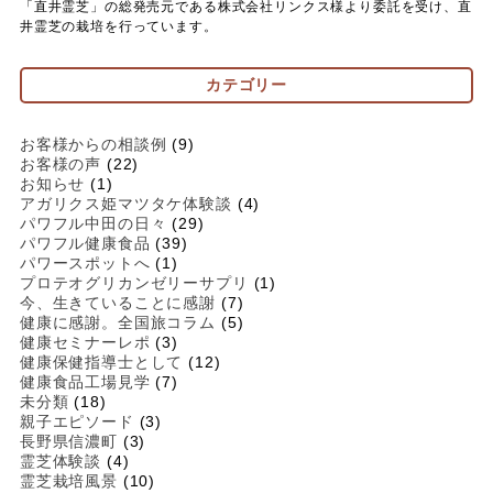
「直井霊芝」の総発売元である株式会社リンクス様より委託を受け、直
井霊芝の栽培を行っています。
カテゴリー
お客様からの相談例
(9)
お客様の声
(22)
お知らせ
(1)
アガリクス姫マツタケ体験談
(4)
パワフル中田の日々
(29)
パワフル健康食品
(39)
パワースポットへ
(1)
プロテオグリカンゼリーサプリ
(1)
今、生きていることに感謝
(7)
健康に感謝。全国旅コラム
(5)
健康セミナーレポ
(3)
健康保健指導士として
(12)
健康食品工場見学
(7)
未分類
(18)
親子エピソード
(3)
長野県信濃町
(3)
霊芝体験談
(4)
霊芝栽培風景
(10)