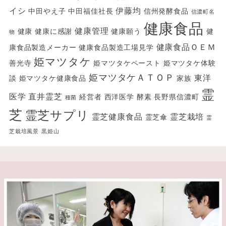
イシ
伊藤均
中田やえ子
中田福佳社長
信州発酵食品
信濃町名
健康食品
健康管理
健康
健康に感謝
健康願う
健
物
健康食品ＯＥＭ
康食品製造メーカー
健康食品製造工場見学
姫マツタケ
善光寺
姫マツタケペースト
姫マツタケ体験
姫マツタケＡＴＯＰ
東洋
談
姫マツタケ健康食品
家族
霊
医学
直井霊芝
経営者
西洋医学
酵素
長野県信濃町
種菌
芝
霊芝サプリ
霊芝健康食品
霊芝栽培
霊芝傘
霊
芝栽培風景
黒姫山