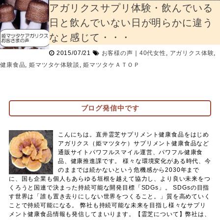
アガリクスサプリ体験・飲んでいる
日と飲んでいない日が明らかに違う
なと感じて・・・
2015/07/21
お客様の声
｜
40代女性
,
アガリクス体験
,
健康食品
,
姫マツタケ体験談
,
姫マツタケＡＴＯＰ
ブログ発信中です
こんにちは。直井霊芝サプリメント健康食品をはじめ
アガリクス（姫マツタケ）サプリメント健康食品など
通販サイトパワフルスマイル運営、パワフル健康食
品、健康推進課です。 様々な環境変化がある時代、今
のままでは続かないという危機感から2030年まで
に、国も企業も個人もあらゆる垣根を越えて協力し、より良い未来をつ
くろうと国連で決まった持続可能な開発目標「SDGs」。 SDGsの目指
す世界は「誰も置き去りにしない世界をつくること。」質を高めていく
ことで持続可能になる。 弊社も持続可能な未来を目指し様々なサプリ
メント健康食品情報も発信してまいります。【霊芝について】弊社は、