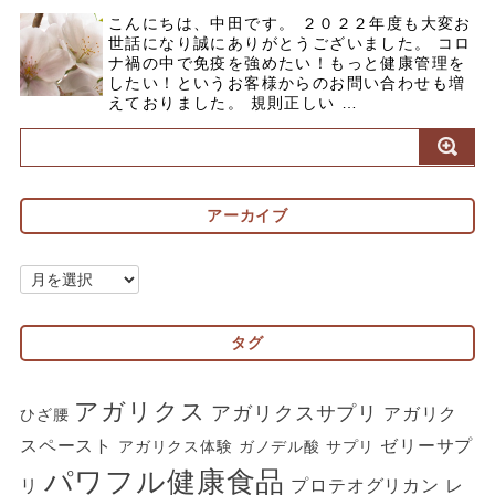
こんにちは、中田です。 ２０２２年度も大変お
世話になり誠にありがとうございました。 コロ
ナ禍の中で免疫を強めたい！もっと健康管理を
したい！というお客様からのお問い合わせも増
えておりました。 規則正しい …
アーカイブ
ア
ー
カ
タグ
イ
ブ
アガリクス
アガリクスサプリ
アガリク
ひざ腰
スペースト
ゼリーサプ
アガリクス体験
ガノデル酸
サプリ
パワフル健康食品
リ
プロテオグリカン
レ