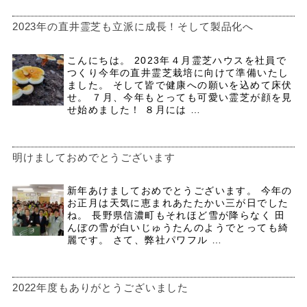
2023年の直井霊芝も立派に成長！そして製品化へ
こんにちは。 2023年４月霊芝ハウスを社員で
つくり今年の直井霊芝栽培に向けて準備いたし
ました。 そして皆で健康への願いを込めて床伏
せ。 ７月、今年もとっても可愛い霊芝が顔を見
せ始めました！ ８月には …
明けましておめでとうございます
新年あけましておめでとうございます。 今年の
お正月は天気に恵まれあたたかい三が日でした
ね。 長野県信濃町もそれほど雪が降らなく 田
んぼの雪が白いじゅうたんのようでとっても綺
麗です。 さて、弊社パワフル …
2022年度もありがとうございました