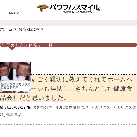
MENU
ホーム
>
お客様の声
>
「 アガリクス体験」 一覧
すごく親切に教えてくれてホームペ
ージも拝見し、きちんとした健康食
品会社だと思いました。
2015/07/22
お客様の声
｜
40代女性健康管理
,
アガリクス
,
アガリクス体
験
,
健康食品