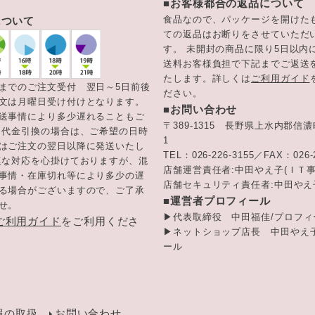
。
■お客様都合の返品について
食品なので、パッケージを開けた
について
ての返品はお断りをさせていただ
す。 未開封の商品に限り5日以内
送料お客様負担で下記までご返送
たします。詳しくは
ご利用ガイド
までのご注文受付 翌日～5日前後
ださい。
文は月曜日受け付けとなります。
■お問い合わせ
送事情により多少遅れることもご
〒389-1315 長野県上水内郡信濃
 代金引換の場合は、ご希望の日時
1
はご注文の翌日以降に発送いたし
TEL：026‐226-3155／FAX：026-2
速な対応を心掛けておりますが、混
店舗運営責任者:中田やえ子(ＩＴ事
事情・在庫切れ等により多少の遅
店舗セキュリティ責任者:中田やえ
る場合がございますので、ご了承
■運営者プロフィール
せ。
▶
代表取締役 中田福佳/プロフィ
ご利用ガイド
をご利用くださ
▶
ネットショップ店長 中田やえ子
ール
報の取扱
お問い合わせ