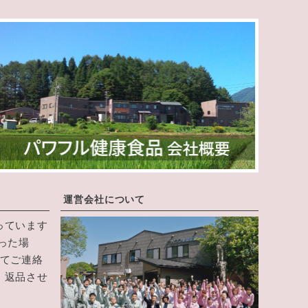
ジト
ップ
へ
運営会社について
っています
った場
にてご連絡
・返品させ