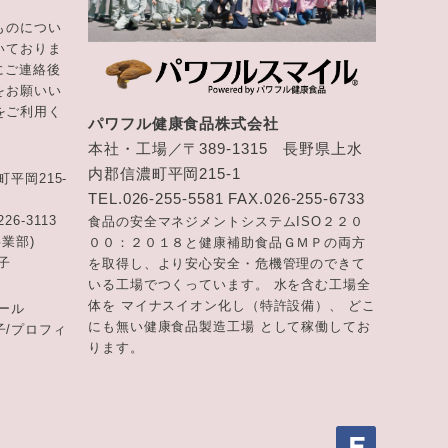
ものについ
いておりま
にご連絡後
をお願いい
をご利用く
パワフル健康食品株式会社
本社・工場／〒389-1315 長野県上水
内郡信濃町平岡215-1
町平岡215-
TEL.026-255-5581 FAX.026-255-6733
26-3113
食品の安全マネジメントシステムISO２２０
業部)
００：２０１８と健康補助食品ＧＭＰの両方
子
を取得し、より安心安全・危機管理のできて
いる工場でつくっています。 水を含む工場全
体を マイナスイオン化し（特許設備）、 どこ
ール
にも無い健康食品製造工場 として稼働してお
/プロフィ
ります。