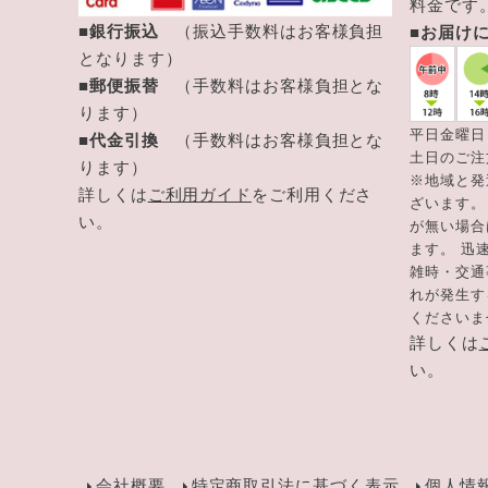
料金です
■銀行振込
（振込手数料はお客様負担
■お届け
となります）
■郵便振替
（手数料はお客様負担とな
ります）
平日金曜日
■代金引換
（手数料はお客様負担とな
土日のご注
ります）
※地域と発
詳しくは
ご利用ガイド
をご利用くださ
ざいます。
い。
が無い場合
ます。 迅
雑時・交通
れが発生す
くださいま
詳しくは
い。
会社概要
特定商取引法に基づく表示
個人情