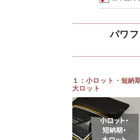
パワフ
１：小ロット・短納
大ロット