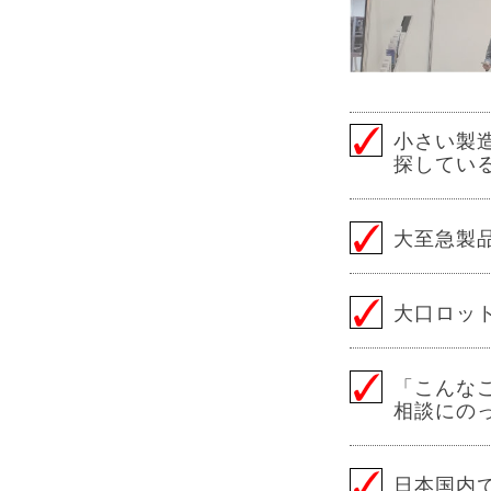
小さい製
探してい
大至急製
大口ロッ
「こんな
相談にの
日本国内