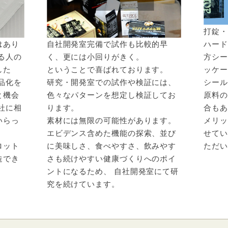
打錠
はあり
自社開発室完備で試作も比較的早
ハード
る人の
く、更には小回りがきく。
方シ
した
ということで喜ばれております。
ッケ
品化を
研究・開発室での試作や検証には、
シー
と機会
色々なパターンを想定し検証してお
原料
社に相
ります。
合も
いらっ
素材には無限の可能性があります。
メリ
エビデンス含めた機能の探索、並び
せてい
ロット
に美味しさ、食べやすさ、飲みやす
ただ
造でき
さも続けやすい健康づくりへのポイ
ントになるため、 自社開発室にて研
究を続けています。