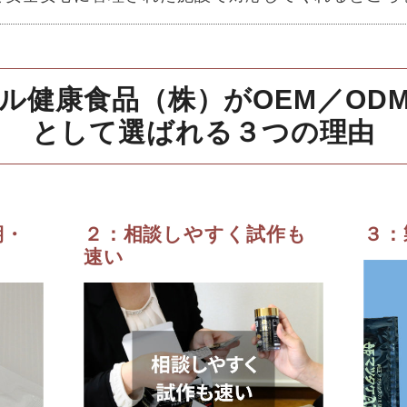
ル健康食品（株）がOEM／OD
として選ばれる３つの理由
期・
２：相談しやすく試作も
３：
速い